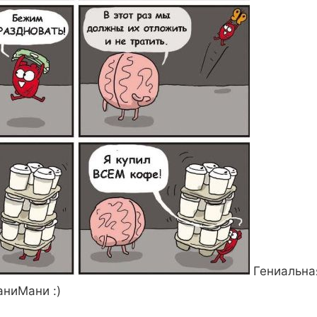
Гениальная
аниМани :)