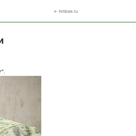
← hmbee.ru
и
г”
.