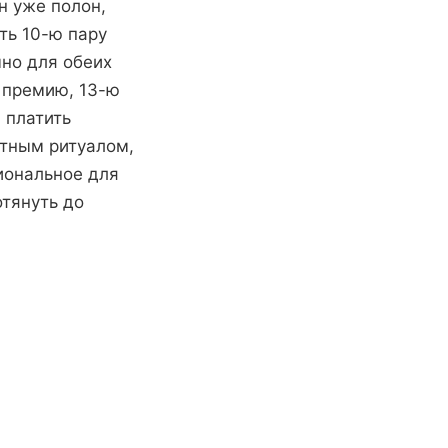
н уже полон,
ть 10-ю пару
чно для обеих
, премию, 13-ю
 платить
ятным ритуалом,
иональное для
отянуть до