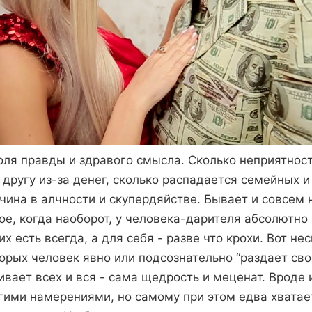
доля правды и здравого смысла. Сколько неприятнос
другу из-за денег, сколько распадается семейных и
ичина в алчности и скупердяйстве. Бывает и совсем 
ое, когда наоборот, у человека-дарителя абсолютно 
х есть всегда, а для себя - разве что крохи. Вот не
торых человек явно или подсознательно “раздает своё
ивает всех и вся - сама щедрость и меценат. Вроде 
агими намерениями, но самому при этом едва хватае