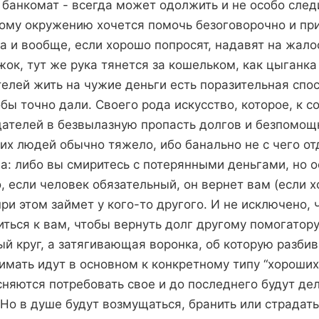
 банкомат - всегда может одолжить и не особо след
кому окружению хочется помочь безоговорочно и пр
а и вообще, если хорошо попросят, надавят на жало
ок, тут же рука тянется за кошельком, как цыганка
телей жить на чужие деньги есть поразительная спо
обы точно дали. Своего рода искусство, которое, к 
дателей в безвылазную пропасть долгов и безпомощн
их людей обычно тяжело, ибо банально не с чего отд
ва: либо вы смиритесь с потерянными деньгами, но 
, если человек обязательный, он вернет вам (если 
при этом займет у кого-то другого. И не исключено, 
ться к вам, чтобы вернуть долг другому помогатору.
ый круг, а затягивающая воронка, об которую разби
нимать идут в основном к конкретному типу “хороших
сняются потребовать свое и до последнего будут дел
 Но в душе будут возмущаться, бранить или страдат