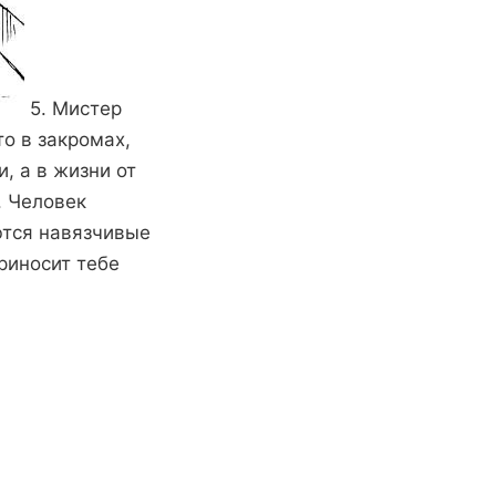
5. Мистер
то в закромах,
, а в жизни от
. Человек
ются навязчивые
риносит тебе