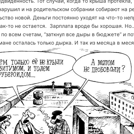
двиденность. Тот случай, когда то крыша протекла,
нарушил и на родительском собрании собирают на 
ьство новой. Деньги постоянно уходят на что-то не
как-то не остается. Зарплата вроде бы хорошая. Но
 по всем счетам, “заткнул все дыры в бюджете” и п
ане осталась только дырка. И так из месяца в месяц