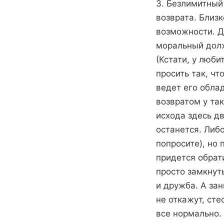
3. Безлимитный
возврата. Близ
возможности. Д
моральный долж
(Кстати, у люби
просить так, чт
ведет его обла
возвратом у так
исхода здесь д
останется. Либо
попросите), но 
придется обрати
просто замкнут
и дружба. А за
не откажут, сте
все нормально.