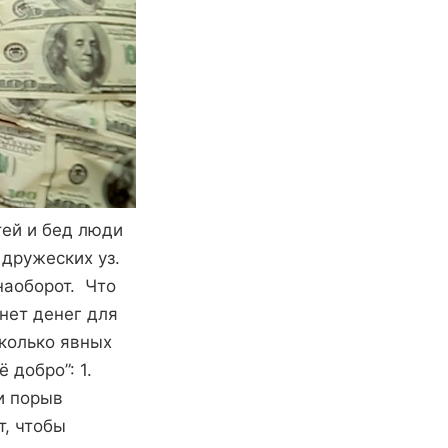
тей и бед люди
 дружеских уз.
наоборот. Что
нет денег для
сколько явных
 добро”: 1.
и порыв
т, чтобы