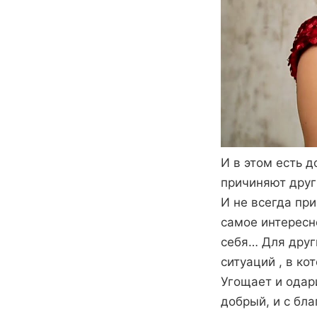
И в этом есть 
причиняют друг 
И не всегда пр
самое интересн
себя… Для други
ситуаций , в ко
Угощает и одар
добрый, и с бл