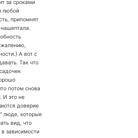
ит за сроками
и любой
сть, припомнят
 нашептала.
собность
сожалению,
ости.) А вот с
авать. Так что
осадочек
хорошо
что потом снова
 И это не
ваются доверие
” люде, которые
ать вид, что
ь в зависимости