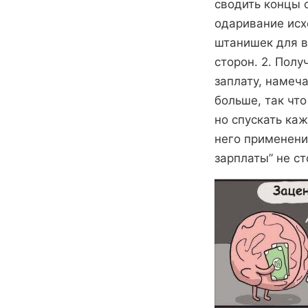
сводить концы с
одаривание исх
штанишек для в
сторон. 2. Полу
заплату, намеч
больше, так чт
но спускать ка
него применение
зарплаты” не с