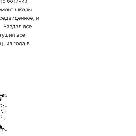
 то ботинки
ремонт школы
предвиденное, и
… Раздал все
отушил все
, из года в