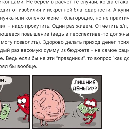
 концами. Не берем в расчет те случаи, когда стака
одит от изобилия и искренней благодарности. А купи
нучка или колечко жене - благородно, но не практи
чил - надо прокутить. Один раз живем. Отметить з/п
ающееся повышение (ведь в перспективе-то должны
о могу позволить). Здорово делать приход денег при
ждый раз весомую сумму из бюджета - не самое рац
. Ведь если бы не эти “праздники”, то вопрос “как д
тоял бы вообще.