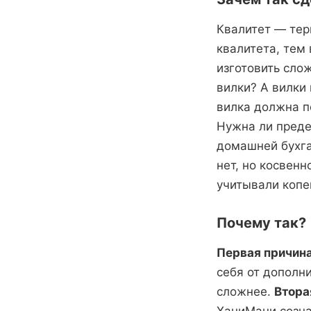
Квалитет — тер
квалитета, тем 
изготовить сло
вилки? А вилки 
вилка должна п
Нужна ли преде
домашней бухга
нет, но косвен
учитывали копе
Почему так?
Первая причина
себя от дополн
сложнее.
Втора