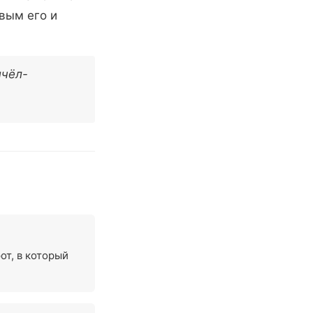
вым его и
пчёл-
от, в который