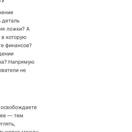
чение
ь деталь
ия ложки? А
, в которую
те финансов?
дении
она? Напрямую
ователи не
ы освобождаете
нее — тем
глять,