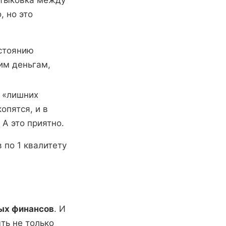
стыковка между
, но это
остоянию
им деньгам,
о «лишних
опятся, и в
 А это приятно.
 по 1 квалитету
ных финансов
. И
ть не только