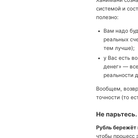
ХаниМани созна
системой и сост
полезно:
Вам надо буд
реальных сче
тем лучше);
у Вас есть 
денег» — все
реальности д
Вообщем, возвр
точности (то ес
Не парьтесь.
Рубль бережёт 
чтобы процесс 