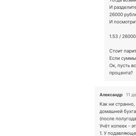
И разделите
26000 рубл
И посмотрит
1.53 / 26000
Стоит парит
Если суммы
Ок, пусть в
процента?
Александр
11 д
Как ни странно,
домашней бухгал
(после полугода
Учёт копеек - э
1. У подавляющ