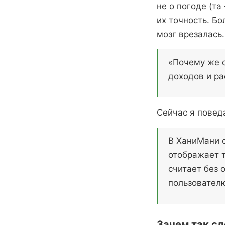
не о погоде (т
их точность. Бо
мозг врезалась
«Почему же с
доходов и ра
Сейчас я повед
В ХаниМани о
отображает т
считает без 
пользователю
Зачем так сд