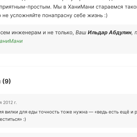
 приятным-простым. Мы в ХаниМани стараемся тако
о не усложняйте понапрасну себе жизнь :)
всем инженерам и не только,
Ваш
Ильдар Абдулин
, 
аниМани
 (9)
 2012 г.
я вилки для еды точность тоже нужна — «ведь есть ещё и р
ститься» :)