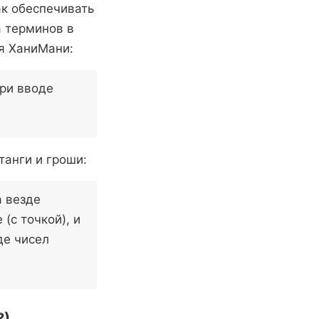
как обеспечивать
а терминов в
ля ХаниМани:
при вводе
танги и гроши:
а везде
(с точкой), и
де чисел
?)