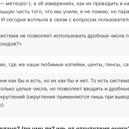
а —
метеоро-
), а об измерениях, как их проводить и 
льшую часть того, что мы учили, я не помню, но пар
. И сегодня всплыла в связи с вопросом пользовате
истема не позволяет использовать дробные числа 
сходов?»
аю, где же наши любимые копейки, центы, пенсы, са
ни как бы и есть, но их как бы и нет. То есть систем
олько целые числа, но позволяет вводить и дробные 
округлений (округления применяются лишь при выво
).
елано? (по уму ли? иль от отсутствия оного