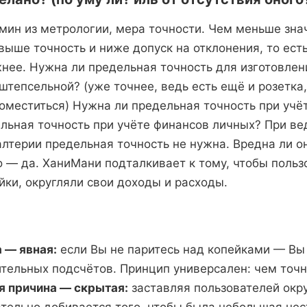
мин из метрологии, мера точности. Чем меньше зна
выше точность и ниже допуск на отклонения, то ест
жнее. Нужна ли предельная точность для изготовлен
штепсельной? (уже точнее, ведь есть ещё и розетка
оместиться) Нужна ли предельная точность при учё
льная точность при учёте финансов личных? При ве
лтерии предельная точность не нужна. Вредна ли 
но — да. ХаниМани подталкивает к тому, чтобы польз
йки, округляли свои доходы и расходы.
 — явная:
если Вы не паритесь над копейками — В
ительных подсчётов. Принцип универсален: чем точ
я причина — скрытая:
заставляя пользователей окру