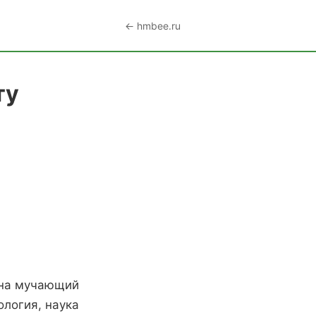
← hmbee.ru
ту
 на мучающий
ология, наука