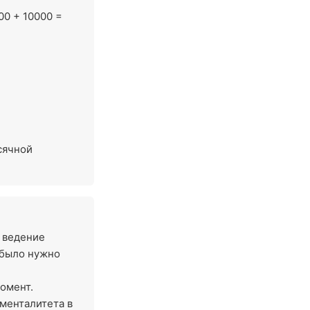
00 + 10000 =
ысячной
о ведение
 было нужно
момент.
 менталитета в