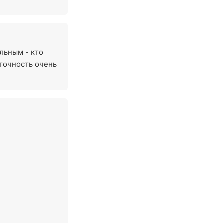
льным - кто
 точность очень