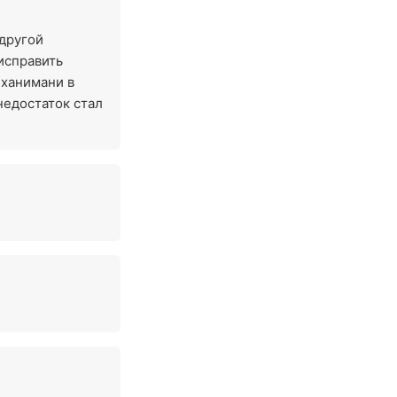
 другой
исправить
 ханимани в
 недостаток стал