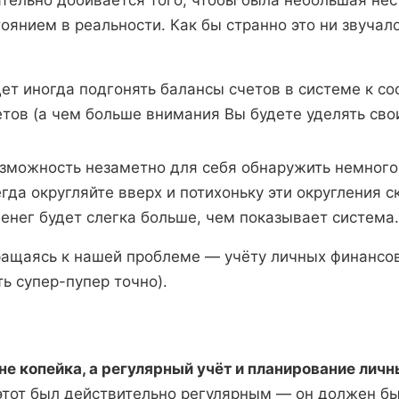
тельно добивается того, чтобы была небольшая не
оянием в реальности. Как бы странно это ни звучало
ет иногда подгонять балансы счетов в системе к с
тов (а чем больше внимания Вы будете уделять сво
возможность незаметно для себя обнаружить немног
гда округляйте вверх и потихоньку эти округления ск
енег будет слегка больше, чем показывает система.
ащаясь к нашей проблеме — учёту личных финансов
ть супер-пупер точно).
не копейка, а регулярный учёт и планирование лич
этот был действительно регулярным — он должен бы